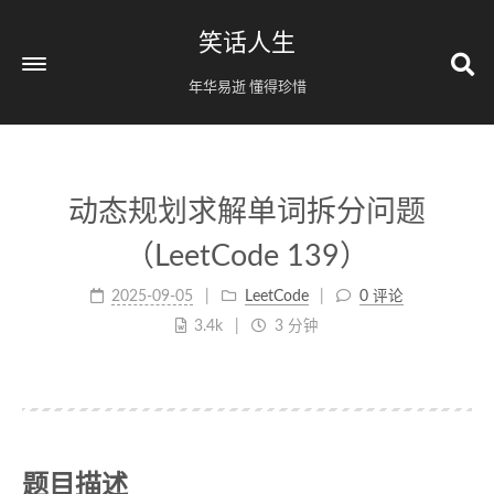
笑话人生
年华易逝 懂得珍惜
动态规划求解单词拆分问题
（LeetCode 139）
2025-09-05
LeetCode
0 评论
3.4k
3 分钟
题目描述