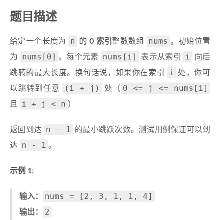
题目描述
n
nums
给定一个长度为
的
0 索引
整数数组
。初始位置
nums[0]
nums[i]
i
为
。每个元素
表示从索引
向后
i
跳转的最大长度。换句话说，如果你在索引
处，你可
(i + j)
0 <= j <= nums[i]
以跳转到任意
处（
i + j < n
且
）
n - 1
返回到达
的最小跳跃次数。测试用例保证可以到
n - 1
达
。
示例 1:
nums = [2, 3, 1, 1, 4]
输入：
2
输出：